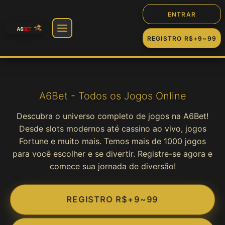
ENTRAR
REGISTRO R$+9~99
🎰 Jogos
Slot
A6Bet - Todos os Jogos Online
Descubra o universo completo de jogos na A6Bet!
Cassino
Desde slots modernos até cassino ao vivo, jogos
Fortune e muito mais. Temos mais de 1000 jogos
Fortune
para você escolher e se divertir. Registre-se agora e
comece sua jornada de diversão!
Jogos
REGISTRO R$+9~99
Game