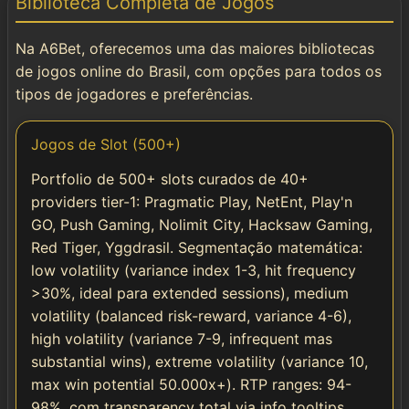
Biblioteca Completa de Jogos
Instalar
Na A6Bet, oferecemos uma das maiores bibliotecas
🌐 Social & Contato
de jogos online do Brasil, com opções para todos os
tipos de jogadores e preferências.
📱 Telegram
Jogos de Slot (500+)
📘 Facebook
Portfolio de 500+ slots curados de 40+
providers tier-1: Pragmatic Play, NetEnt, Play'n
GO, Push Gaming, Nolimit City, Hacksaw Gaming,
Red Tiger, Yggdrasil. Segmentação matemática:
low volatility (variance index 1-3, hit frequency
>30%, ideal para extended sessions), medium
volatility (balanced risk-reward, variance 4-6),
high volatility (variance 7-9, infrequent mas
substantial wins), extreme volatility (variance 10,
max win potential 50.000x+). RTP ranges: 94-
98%, com transparency total via info tooltips.