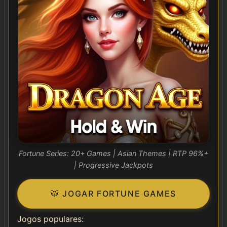
Fortune Series: 20+ Games | Asian Themes | RTP 96%+
| Progressive Jackpots
🐯 JOGAR FORTUNE GAMES
Jogos populares: