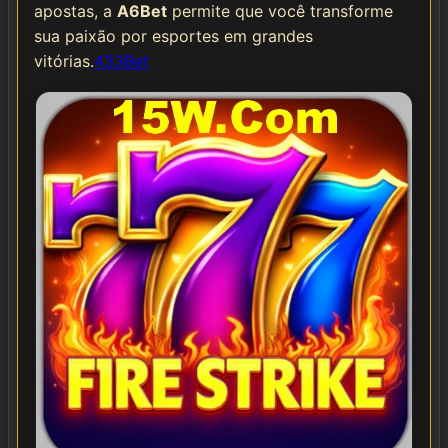
apostas, a
A6Bet
permite que você transforme
sua paixão por esportes em grandes
vitórias.
433Bet