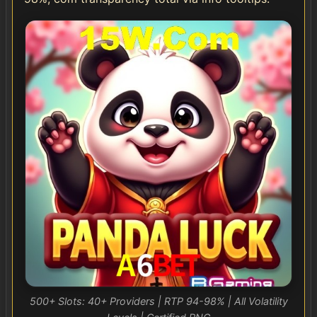
500+ Slots: 40+ Providers | RTP 94-98% | All Volatility