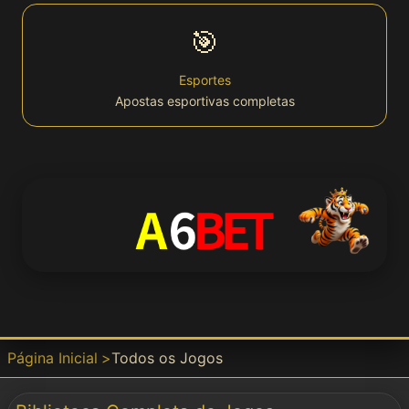
🎯
Bet
Esportes
Apostas esportivas completas
Win
APP
📱 Download
APK
Download
Página Inicial
Todos os Jogos
Baixar