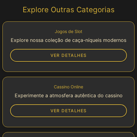
Explore Outras Categorias
Jogos de Slot
Explore nossa coleção de caça-níqueis modernos
VER DETALHES
Cassino Online
Experimente a atmosfera autêntica do cassino
VER DETALHES