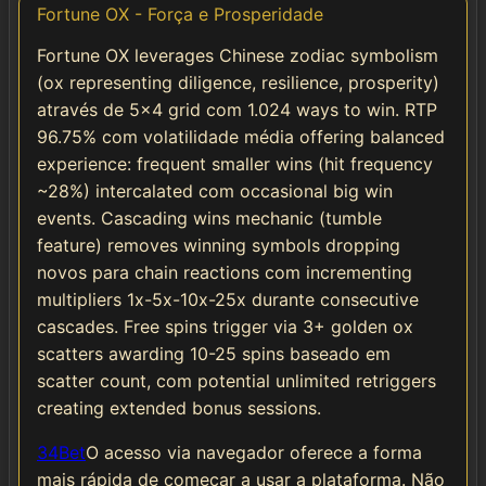
Fortune OX - Força e Prosperidade
Fortune OX leverages Chinese zodiac symbolism
(ox representing diligence, resilience, prosperity)
através de 5×4 grid com 1.024 ways to win. RTP
96.75% com volatilidade média offering balanced
experience: frequent smaller wins (hit frequency
~28%) intercalated com occasional big win
events. Cascading wins mechanic (tumble
feature) removes winning symbols dropping
novos para chain reactions com incrementing
multipliers 1x-5x-10x-25x durante consecutive
cascades. Free spins trigger via 3+ golden ox
scatters awarding 10-25 spins baseado em
scatter count, com potential unlimited retriggers
creating extended bonus sessions.
34Bet
O acesso via navegador oferece a forma
mais rápida de começar a usar a plataforma. Não