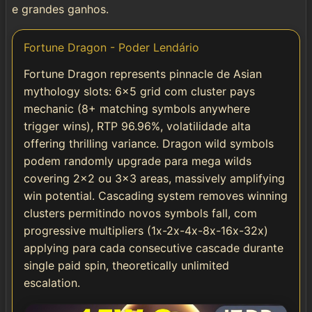
e grandes ganhos.
Fortune Dragon - Poder Lendário
Fortune Dragon represents pinnacle de Asian
mythology slots: 6×5 grid com cluster pays
mechanic (8+ matching symbols anywhere
trigger wins), RTP 96.96%, volatilidade alta
offering thrilling variance. Dragon wild symbols
podem randomly upgrade para mega wilds
covering 2×2 ou 3×3 areas, massively amplifying
win potential. Cascading system removes winning
clusters permitindo novos symbols fall, com
progressive multipliers (1x-2x-4x-8x-16x-32x)
applying para cada consecutive cascade durante
single paid spin, theoretically unlimited
escalation.