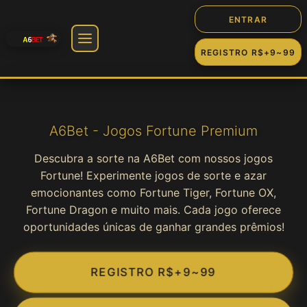
ENTRAR
REGISTRO R$+9~99
🎰 Jogos
Slot
A6Bet - Jogos Fortune Premium
Descubra a sorte na A6Bet com nossos jogos
Cassino
Fortune! Experimente jogos de sorte e azar
emocionantes como Fortune Tiger, Fortune OX,
Fortune
Fortune Dragon e muito mais. Cada jogo oferece
oportunidades únicas de ganhar grandes prêmios!
Jogos
REGISTRO R$+9~99
Game