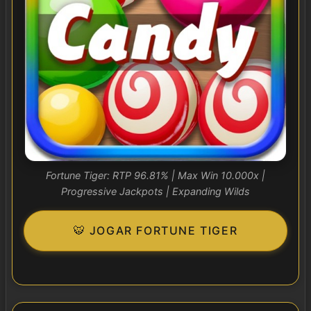
Fortune Tiger: RTP 96.81% | Max Win 10.000x |
Progressive Jackpots | Expanding Wilds
🐯 JOGAR FORTUNE TIGER